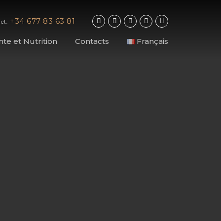
+34 677 83 63 81
Tel:
nte et Nutrition
Contacts
Français