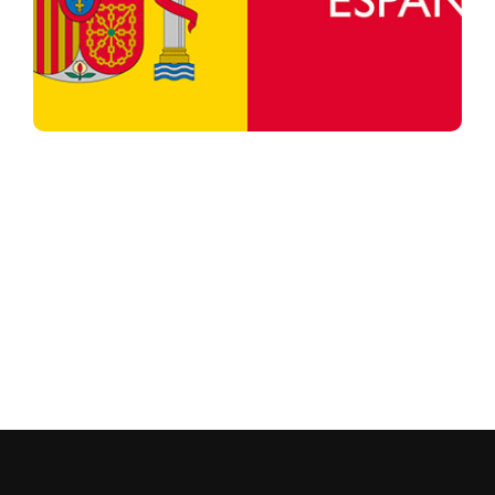
Halbinsel. Unsere Lage ermöglicht es uns, das von uns
eingekaufte Produkt aus erster Hand kennenzulernen,
wodurch wir ein hochwertiges und 100% spanisches
Produkt garantieren können.