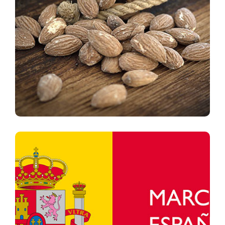
einzigartigen und hochwertigen Produktes – der
spanischen Mandel –, und setzt ökologische
Verantwortung an die höchste Stelle. Die Kenntnisse über
diese Schalenfrucht erlauben uns, eine minuziöse
Auswahl zu treffen, um sie auf ihren höchsten Ausdruck zu
bringen. Wir verfügen über ein breites Sortiment an
Mandelsorten, die alle in einem 100% natürlichen
Prozess verarbeitet werden, wobei wir stets die Nähe zu
den Kunden suchen und schätzen.
Unternehmen und Produkt
100% spanisch
Unser Unternehmen ist an einem für die
Mandelproduktion strategisch wichtigen Standort
beheimatet: Montealegre del Castillo, einem kleinen Dorf
in der Provinz Albacete, im Südosten der iberischen