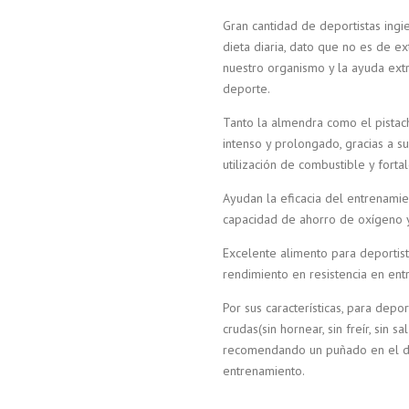
Gran cantidad de deportistas ingi
dieta diaria, dato que no es de e
nuestro organismo y la ayuda extr
deporte.
Tanto la almendra como el pistach
intenso y prolongado, gracias a s
utilización de combustible y forta
Ayudan la eficacia del entrenami
capacidad de ahorro de oxígeno y 
Excelente alimento para deportis
rendimiento en resistencia en ent
Por sus características, para de
crudas(sin hornear, sin freír, sin s
recomendando un puñado en el de
entrenamiento.