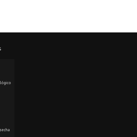
S
lógico
osecha