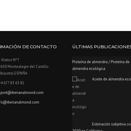
RMACIÓN DE CONTACTO
ÚLTIMAS PUBLICACIONE
 Alatoz Nº7
Proteína de almendra / Proteína de
650 Montealegre del Castillo
almendra ecológica
Albacete) ESPAÑA
Aceite de almendra eco
4 677 83 63 81
xport@iberianalmond.com
nfo@iberianalmond.com
Estimación subjetiva c
2020 en California