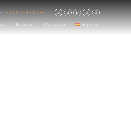
+34 677 83 63 81
Tel:
ión
Noticias
Contacto
Español