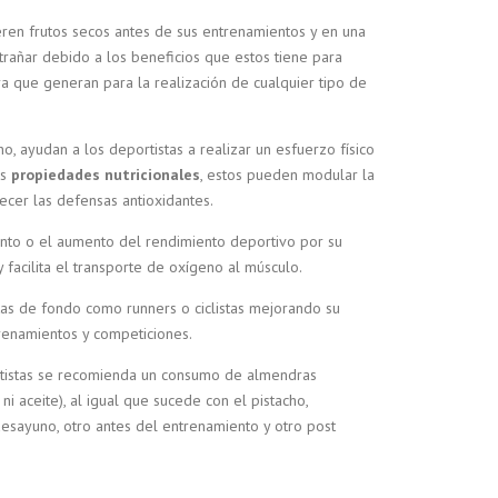
eren frutos secos antes de sus entrenamientos y en una
xtrañar debido a los beneficios que estos tiene para
a que generan para la realización de cualquier tipo de
o, ayudan a los deportistas a realizar un esfuerzo físico
us
propiedades nutricionales
, estos pueden modular la
lecer las defensas antioxidantes.
ento o el aumento del rendimiento deportivo por su
facilita el transporte de oxígeno al músculo.
tas de fondo como runners o ciclistas mejorando su
renamientos y competiciones.
portistas se recomienda un consumo de almendras
al ni aceite), al igual que sucede con el pistacho,
sayuno, otro antes del entrenamiento y otro post