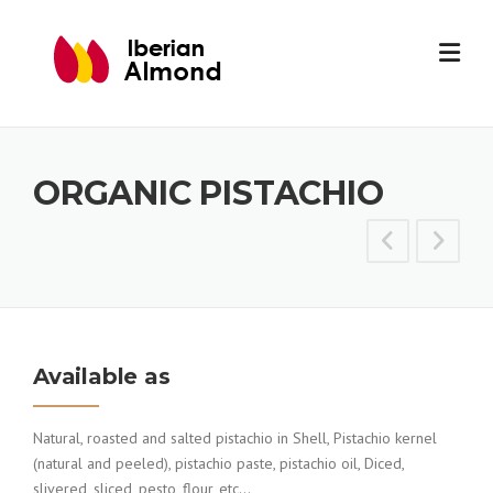
Skip
to
content
ORGANIC PISTACHIO
Available as
Natural, roasted and salted pistachio in Shell, Pistachio kernel
(natural and peeled), pistachio paste, pistachio oil, Diced,
slivered, sliced, pesto, flour, etc…