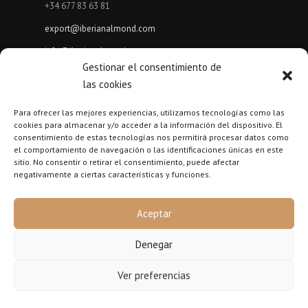
+34 677 83 63 81
export@iberianalmond.com
info@iberianalmond.com
Gestionar el consentimiento de
las cookies
LATEST POSTS
Para ofrecer las mejores experiencias, utilizamos tecnologías como las
Almond protein / Almond powder / Defatted almond flour
cookies para almacenar y/o acceder a la información del dispositivo. El
consentimiento de estas tecnologías nos permitirá procesar datos como
Bio almond oil
el comportamiento de navegación o las identificaciones únicas en este
sitio. No consentir o retirar el consentimiento, puede afectar
2020 California Almond Forecast
negativamente a ciertas características y funciones.
Aceptar
Denegar
Ver preferencias
Copyright © 2023 Iberian Almond -
Diseño web Chus2
|
Aviso Legal
|
Política de Privacidad
|
Política de Cookies